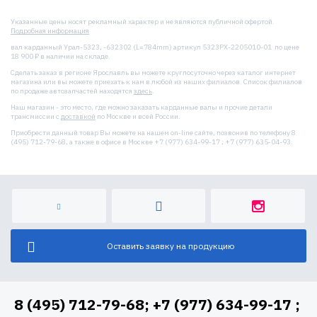
Указанные цены носят рекламный характер и не являются публичной офертой.
Подробная информация
вал карданный Урал-5323, -632302 (L=784mm) артикул 5323РХ-2205010-01 по цене
18 900 ₽ в наличии на складе.
Сделать заказ в регионе Ярославль вы можете круглосуточно через каталог интернет
магазина или вы можете приехать к нам в любой из наших филиалов. Список филиалов
по продаже автозапчастей находятся
здесь
.
Наш магазин - это место, где можно заказать карданные валы и прочие детали
трансмиссии с
доставкой
по Москве и всей России.
Приобрести данный товар Вы можете на нашем on-line сайте, позвонив по телефону 8
(495) 712-79-68, а также в офисе в Москве +7 (977) 634-99-17 ; +7 (977) 635-04-93.
Оставить заявку на продукцию
8 (495) 712-79-68; +7 (977) 634-99-17 ;