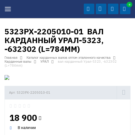
0
5323РХ-2205010-01 ВАЛ
КАРДАННЫЙ УРАЛ-5323,
-632302 (L=784MM)
Главная
Каталог карданных валов оптом эталонного качества
Карданные валы
УРАЛ
вал карданный Урал-5323, -632302
(L=784mm)
Арт: 5323РХ-2205010-01
18 900
В наличии