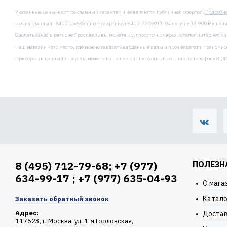
Указанные цены носят рекламный характер и не являются публичной офертой.
Подробн
вал карданный -5410 (L=638mm) Н/о артикул 5410-2205011-04 по цене 18 900 ₽ в нали
Сделать заказ в регионе Ярославль вы можете круглосуточно через каталог интернет м
Наш магазин - это место, где можно заказать карданные валы и прочие детали трансмис
Приобрести данный товар Вы можете на нашем on-line сайте, позвонив по телефону 8 (49
8 (495) 712-79-68; +7 (977)
ПОЛЕЗН
634-99-17 ; +7 (977) 635-04-93
О мага
Катало
Заказать обратный звонок
Адрес:
Доста
117623, г. Москва, ул. 1-я Горловская,