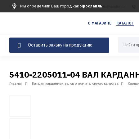
Мы определили Ваш город как
Ярославль
c 9:00 до 17:00, СБ-ВС выходной
agrotradelink@yandex.ru
123
456
О МАГАЗИНЕ
КАТАЛОГ
Оставить заявку на продукцию
5410-2205011-04 ВАЛ КАРДАНН
Главная
Каталог карданных валов оптом эталонного качества
Карда