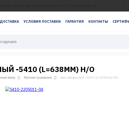
8 (495) 712-79-68; +7 (977) 634-99-17 ; +7 (977) 635-04-93
ДОСТАВКА
УСЛОВИЯ ПОСТАВКИ
ГАРАНТИЯ
КОНТАКТЫ
СЕРТИФИ
ЫЙ -5410 (L=638MM) Н/О
нные валы
Русские грузовики
вал карданный -5410 (L=638mm) Н/о