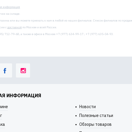
ая информация
чии на складе.
агазина или вы можете приехать к нам в любой из наших филиалов. Список филиалов по прода
сии с
доставкой
по Москве и всей России.
5) 712-79-68, а также в офисе в Москве +7 (977) 634-99-17 ; +7 (977) 635-04-93.
АЯ ИНФОРМАЦИЯ
зине
Новости
г
Полезные статьи
вка
Обзоры товаров