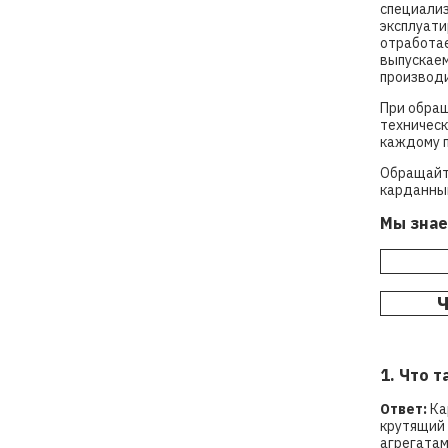
специализ
эксплуати
отработае
выпускаем
производи
При обращ
техническ
каждому 
Обращайте
карданный
Мы знае
Ч
1. Что 
Ответ:
Ка
крутящий 
агрегатам