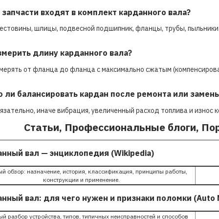
е запчасти входят в комплект карданного вала?
естовины, шлицы, подвесной подшипник, фланцы, трубы, пыльники
измерить длину карданного вала?
мерять от фланца до фланца с максимально сжатым (компенсиров
о ли балансировать кардан после ремонта или замен
язательно, иначе вибрация, увеличенный расход топлива и износ 
Статьи, Профессиональные блоги, По
анный вал — энциклопедия (Wikipedia)
й обзор: назначение, история, классификация, принципы работы,
конструкции и применение.
анный вал: для чего нужен и признаки поломки (Auto M
й разбор устройства, типов, типичных неисправностей и способов