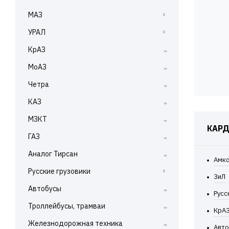
БелАЗ 7555
МАЗ
МАЗ 531
УРАЛ
МАЗ 5336
УРАЛ 375
КрАЗ
МАЗ 5337
УРАЛ 4320
МоАЗ
МАЗ 5432
УРАЛ 5557
МАЗ 5440
Четра
МАЗ 5516
КАЗ
МАЗ 5551
МЗКТ
МАЗ 6303
КАР
МАЗ 6312
ГАЗ
МАЗ 6430
Аналог Тирсан
Амко
МАЗ 6501
Русские грузовики
ЗиЛ
Самосвалы 5320
Автобусы
Русс
Самосвалы 6520
Троллейбусы, трамваи
КрА
Самосвалы 53212
Железнодорожная техника
Самосвалы 4308
Авто