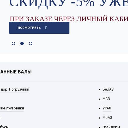
СКИДКУ -5% УЖЕ
ПРИ ЗАКАЗЕ ЧЕРЕЗ ЛИЧНЫЙ КАБИ
ПОСМОТРЕТЬ
КАРДАННЫЕ ВА
ДАННЫЕ ВАЛЫ
ОБРАЗЦА
дор, Погрузчики
БелАЗ
41735-4201010-11 
МАЗ
кие грузовики
УРАЛ
З
МоАЗ
В ЛЮБОМ КОЛИЧЕСТВЕ ПО ЛУЧШЕЙ
бусы
Грейдеры