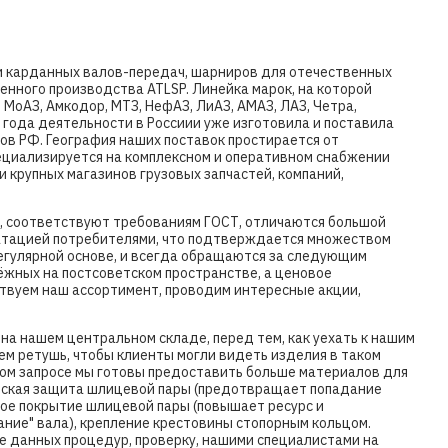
ти карданных валов-передач, шарниров для отечественных
енного производства ATLSP. Линейка марок, на которой
, МоАЗ, Амкодор, МТЗ, НефАЗ, ЛиАЗ, АМАЗ, ЛАЗ, Четра,
 года деятельности в Россиии уже изготовила и поставила
тов РФ. География наших поставок простирается от
пециализируется на комплексном и оперативном снабжении
 крупных магазинов грузовых запчастей, компаний,
и, соответствуют требованиям ГОСТ, отличаются большой
уатацией потребителями, что подтверждается множеством
регулярной основе, и всегда обращаются за следующим
ёжных на постсоветском пространстве, а ценовое
твуем наш ассортимент, проводим интересные акции,
на нашем центральном складе, перед тем, как уехать к нашим
уем ретушь, чтобы клиенты могли видеть изделия в таком
ьном запросе мы готовы предоставить больше материалов для
еская защита шлицевой пары (предотвращает попадание
ное покрытие шлицевой пары (повышает ресурс и
ание" вала), крепление крестовины стопорным кольцом.
ле данных процедур, проверку, нашими специалистами на