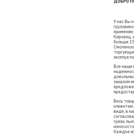
ДОБРО П
У нас Вы 
грузовико
применяют
Кировец, 
больше 15
Смоленско
торгующих
эксплуати
Все наши 
надёжност
довольных
заказом и
предложен
предоста
Весь това
клиентам.
виде, в к
согласова
грязи, пы
износосто
Каждое из