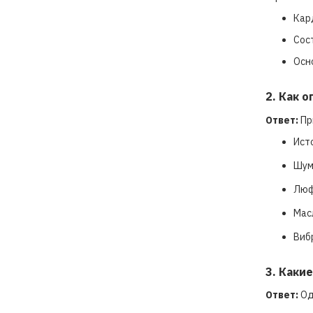
Кар
Сос
Осн
2. Как 
Ответ:
Пр
Ист
Шум
Люф
Мас
Виб
3. Каки
Ответ:
Од