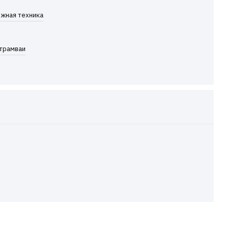
жная техника
 трамваи
 КАРДАННЫЕ
, ПОГРУЗЧИКОВ,
ХНИКОЙ!
И ПОЛУЧАЙТЕ МИН. 3% СКИДКУ,