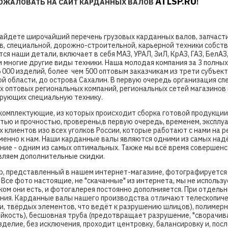
ATLSP.RU
ОЖАЛОВАТЬ НА САЙТ
КАРДАННЫХ ВАЛОВ
!
СРАЗУ!
ПОСМОТРЕТЬ
найдете широчайший перечень грузовых карданных валов, запчас
в, специальной, дорожно-строительной, карьерной техники собств
ся наши детали, включает в себя МАЗ, УРАЛ, ЗиЛ, КрАЗ, ГАЗ, БелАЗ
и многие другие виды техники. Наша молодая компания за 3 полных
 000 изделий, более чем 500 оптовым заказчикам из трети субъек
й области, до острова Сахалин. В первую очередь организация с
 оптовых региональных компаний, региональных сетей магазинов и
рующих специальную технику.
комплектующие, из которых происходит сборка готовой продукци
ью и прочностью, проверены,в первую очередь, временем, экспл
 клиентов изо всех уголков России, которые работают с нами на 
менно к нам. Наши карданные валы являются одними из самых над
ие - одним из самых оптимальных. Также мы всё время совершенс
вляем дополнительные скидки.
р, представленный в нашем интернет-магазине, фотографируется 
 Все фото настоящие, не "скачанные" из интернета, мы не использ
аком они есть, и фотогалерея постоянно дополнияется. При отдел
ния. Карданные валы нашего производства отличают телескопич
ли, твёрдых элементов, что ведёт к разрушению шлицов), полимер
йкость), бесшовная труба (предотвращает разрушение, "сворачив
делие, без исключения, проходит центровку, балансировку и, пос