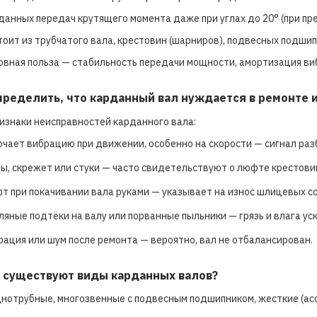
данных передач крутящего момента даже при углах до 20° (при п
тоит из трубчатого вала, крестовин (шарниров), подвесных подши
овная польза — стабильность передачи мощности, амортизация ви
определить, что карданный вал нуждается в ремонте 
изнаки неисправностей карданного вала:
очает вибрацию при движении, особенно на скорости — сигнал раз
ы, скрежет или стуки — часто свидетельствуют о люфте крестови
т при покачивании вала руками — указывает на износ шлицевых с
ляные подтёки на валу или порванные пыльники — грязь и влага ус
рация или шум после ремонта — вероятно, вал не отбалансирован.
е существуют виды карданных валов?
нотрубные, многозвенные с подвесным подшипником, жесткие (асс