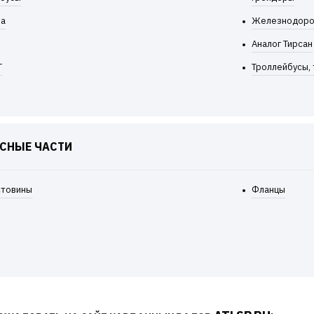
ра
Железнодоро
ПОСМОТРЕТЬ
Аналог Тирсан
Т
Троллейбусы,
ПРИОБРЕТАЙТЕ
СНЫЕ ЧАСТИ
ВАЛЫ ATLSP!
стовины
Фланцы
ДЛЯ ГРУЗОВИКОВ
Ж/Д И СПЕЦ. ТЕ
ЧЕРЕЗ НАШ ИНТЕРНЕТ-МАГАЗИН 