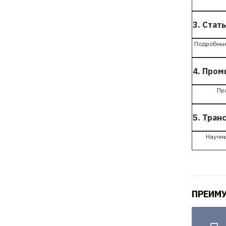
3. Стат
Подробные 
4. Пром
Пр
5. Тран
Научны
ПРЕИМ