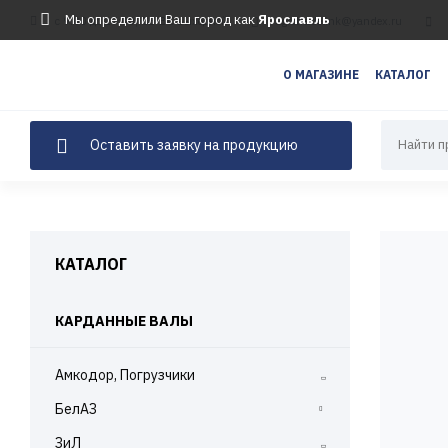
Мы определили Ваш город как
Ярославль
c 9:00 до 17:00, СБ-ВС выходной
agrotradelink@yandex.ru
123
456
О МАГАЗИНЕ
КАТАЛОГ
Оставить заявку на продукцию
КАТАЛОГ
КАРДАННЫЕ ВАЛЫ
Амкодор, Погрузчики
БелАЗ
БелАЗ 7522
ЗиЛ