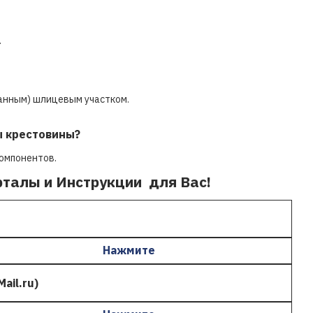
.
анным) шлицевым участком.
ы крестовины?
компонентов.
рталы и Инструкции для Вас!
Нажмите
ail.ru)