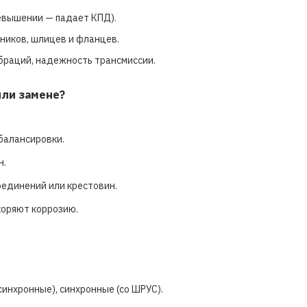
ревышении — падает КПД).
пников, шлицев и фланцев.
браций, надежность трансмиссии.
или замене?
балансировки.
н.
оединений или крестовин.
коряют коррозию.
инхронные), синхронные (со ШРУС).