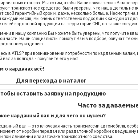
ированных станках. Мы хотим, чтобы Ваши покупатели к Вам возвр
руют транспортное средство, были уверены, что наша деталь не
т свой гарантийный срок и, даже, несколько больше. Несмотря на
 каждый месяц, мы очень ответственно подходим к каждой отдель
телей карданной продукции на территории СНГ, но также следим 
ении в нашу компанию Вы можете быть уверены, что получите кв
ой части. Наши специалисты помогут Вам в подборе, озвучат тех
проданному изделию.
сь в ATLSP при возникновении потребности по карданным валам,
 вал за полгода - покупайте его у нас!
м о карданах всё!
Для перехода в каталог
тобы оставить заявку на продукцию
Часто задаваемые
такое карданный вал и для чего он нужен?
рданный вал — это ключевая часть трансмиссии автомобиля, особ
момент от коробки передач или раздаточной коробки к ведущему м
и при движении или загрузке транспортного средства.