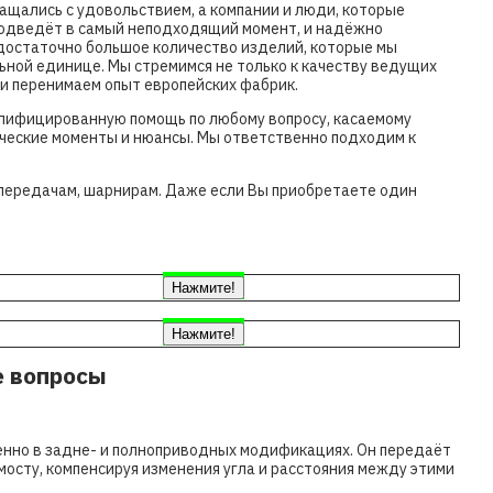
ащались с удовольствием, а компании и люди, которые
 подведёт в самый неподходящий момент, и надёжно
 достаточно большое количество изделий, которые мы
ной единице. Мы стремимся не только к качеству ведущих
и перенимаем опыт европейских фабрик.
алифицированную помощь по любому вопросу, касаемому
нические моменты и нюансы. Мы ответственно подходим к
 передачам, шарнирам. Даже если Вы приобретаете один
Нажмите!
Нажмите!
 вопросы
енно в задне- и полноприводных модификациях. Он передаёт
осту, компенсируя изменения угла и расстояния между этими