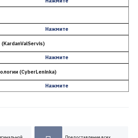
Нажмите
Нажмите
KardanValServis)
Нажмите
ологии (CyberLeninka)
Нажмите
игинальной
Предоставление всех