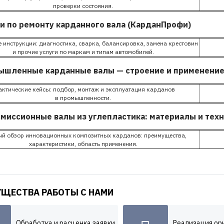
проверки состояния.
ьи по ремонту карданного вала (КарданПрофи)
инструкции: диагностика, сварка, балансировка, замена крестовин
и прочие услуги по маркам и типам автомобилей.
ышленные карданные валы — строение и применение (
актические кейсы: подбор, монтаж и эксплуатация карданов
в промышленности.
смиссионные валы из углепластика: материалы и техн
й обзор инновационных композитных карданов: преимущества,
характеристики, область применения.
УЩЕСТВА РАБОТЫ С НАМИ
Обработка и расценка заявки
Реализация ор