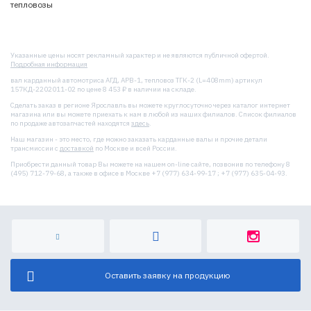
тепловозы
Указанные цены носят рекламный характер и не являются публичной офертой.
Подробная информация
вал карданный автомотриса АГД, АРВ-1, тепловоз ТГК-2 (L=408mm) артикул
157КД-2202011-02 по цене 8 453 ₽ в наличии на складе.
Сделать заказ в регионе Ярославль вы можете круглосуточно через каталог интернет
магазина или вы можете приехать к нам в любой из наших филиалов. Список филиалов
по продаже автозапчастей находятся
здесь
.
Наш магазин - это место, где можно заказать карданные валы и прочие детали
трансмиссии с
доставкой
по Москве и всей России.
Приобрести данный товар Вы можете на нашем on-line сайте, позвонив по телефону 8
(495) 712-79-68, а также в офисе в Москве +7 (977) 634-99-17 ; +7 (977) 635-04-93.
Оставить заявку на продукцию