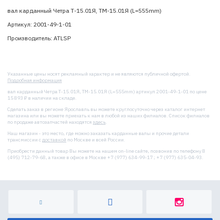
вал карданный Четра Т-15.01Я, ТМ-15.01Я (L=555mm)
Артикул: 2001-49-1-01
Производитель: ATLSP
Указанные цены носят рекламный характер и не являются публичной офертой.
Подробная информация
вал карданный Четра Т-15.01Я, ТМ-15.01Я (L=555mm) артикул 2001-49-1-01 по цене
15 893 ₽ в наличии на складе.
Сделать заказ в регионе Ярославль вы можете круглосуточно через каталог интернет
магазина или вы можете приехать к нам в любой из наших филиалов. Список филиалов
по продаже автозапчастей находятся
здесь
.
Наш магазин - это место, где можно заказать карданные валы и прочие детали
трансмиссии с
доставкой
по Москве и всей России.
Приобрести данный товар Вы можете на нашем on-line сайте, позвонив по телефону 8
(495) 712-79-68, а также в офисе в Москве +7 (977) 634-99-17 ; +7 (977) 635-04-93.