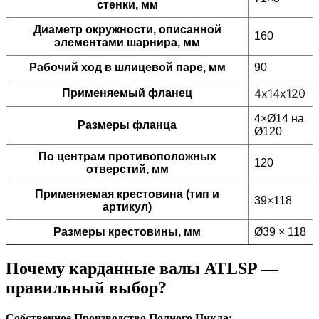
стенки, мм
Диаметр окружности, описанной
160
элементами шарнира, мм
Рабочий ход в шлицевой паре, мм
90
4х14х120
Применяемый фланец
4×Ø14 на
Размеры фланца
Ø120
По центрам противоположных
120
отверстий, мм
Применяемая крестовина (тип и
39×118
артикул)
Размеры крестовины, мм
Ø39 × 118
Почему карданные валы ATLSP —
правильный выбор?
Собственное Производство Полного Цикла: