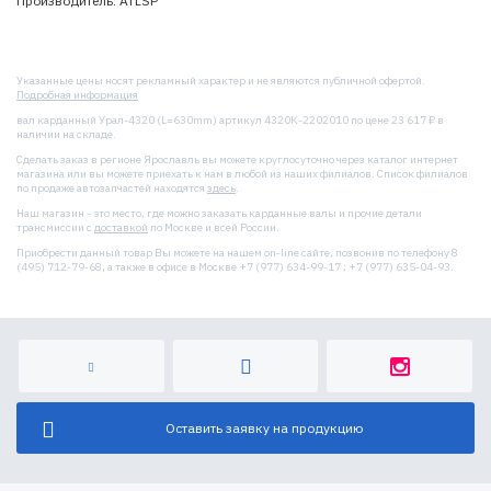
Производитель: ATLSP
Указанные цены носят рекламный характер и не являются публичной офертой.
Подробная информация
вал карданный Урал-4320 (L=630mm) артикул 4320К-2202010 по цене 23 617 ₽ в
наличии на складе.
Сделать заказ в регионе Ярославль вы можете круглосуточно через каталог интернет
магазина или вы можете приехать к нам в любой из наших филиалов. Список филиалов
по продаже автозапчастей находятся
здесь
.
Наш магазин - это место, где можно заказать карданные валы и прочие детали
трансмиссии с
доставкой
по Москве и всей России.
Приобрести данный товар Вы можете на нашем on-line сайте, позвонив по телефону 8
(495) 712-79-68, а также в офисе в Москве +7 (977) 634-99-17 ; +7 (977) 635-04-93.
Оставить заявку на продукцию