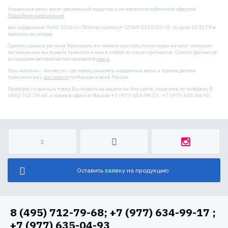
Указанные цены носят рекламный характер и не являются публичной офертой.
Подробная информация
вал карданный ЛиАЗ-5256 (L=780mm) артикул 52569-2201010-01 по цене 22 427 ₽ в
наличии на складе.
Сделать заказ в регионе Ярославль вы можете круглосуточно через каталог интернет
магазина или вы можете приехать к нам в любой из наших филиалов. Список филиалов
по продаже автозапчастей находятся
здесь
.
Наш магазин - это место, где можно заказать карданные валы и прочие детали
трансмиссии с
доставкой
по Москве и всей России.
Приобрести данный товар Вы можете на нашем on-line сайте, позвонив по телефону 8
(495) 712-79-68, а также в офисе в Москве +7 (977) 634-99-17 ; +7 (977) 635-04-93.
Оставить заявку на продукцию
8 (495) 712-79-68; +7 (977) 634-99-17 ;
+7 (977) 635-04-93