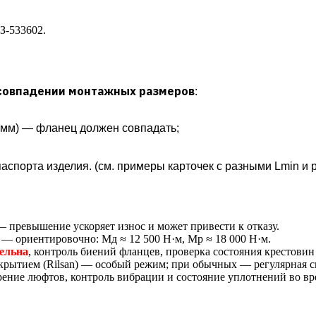
З-533602.
совпадении монтажных размеров
:
5 мм) — фланец должен совпадать;
аспорта изделия. (см. примеры карточек с разными Lmin и р
 превышение ускоряет износ и может привести к отказу.
— ориентировочно: Мд ≈ 12 500 Н·м, Мр ≈ 18 000 Н·м.
ельна
, контроль биений фланцев, проверка состояния крестови
рытием (Rilsan) — особый режим; при обычных — регулярная с
ение люфтов, контроль вибрации и состояние уплотнений во вр