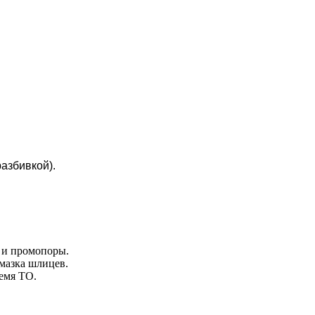
азбивкой).
н и промопоры.
мазка шлицев.
емя ТО.