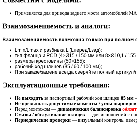
Совместим с моделями:
Применяется для привода заднего моста автомобилей МА
Взаимозаменяемость и аналоги:
Взаимозаменяемость возможна только при полном 
Lmin/Lmax и разбивка L (Lперед/Lзад);
тип фланца и PCD (4×Ø15 / 150 мм или 8×Ø10,1 / 15
размеры крестовины (50×155);
рабочий ход шлицев (85 / 60 / 100 мм);
При заказе/замене всегда сверяйте полный артикул/п
Эксплуатационные требования:
Не выходить
за паспортный рабочий ход шлицев
85
мм
—
Не превышать допустимые моменты / углы шарниров
Перед монтажом —
динамическая балансировка
обязат
Смазка / обслуживание шлицев
— для исполнений с пок
Периодические проверки
— визуальный контроль, измер