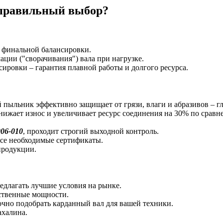
правильный выбор?
о финальной балансировки.
ции ("сворачивания") вала при нагрузке.
ировки – гарантия плавной работы и долгого ресурса.
пыльник эффективно защищает от грязи, влаги и абразивов – гл
ижает износ и увеличивает ресурс соединения на 30% по срав
06-010
, проходит строгий выходной контроль.
все необходимые сертификаты.
продукции.
едлагать лучшие условия на рынке.
ственные мощности.
чно подобрать карданный вал для вашей техники.
ахалина.