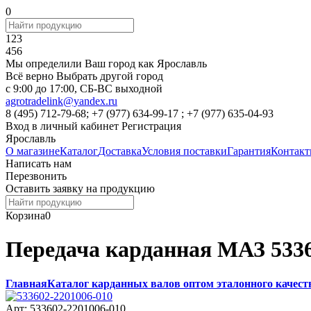
0
123
456
Мы определили Ваш город как
Ярославль
Всё верно
Выбрать другой город
c 9:00 до 17:00, СБ-ВС выходной
agrotradelink@yandex.ru
8 (495) 712-79-68; +7 (977) 634-99-17 ; +7 (977) 635-04-93
Вход в личный кабинет
Регистрация
Ярославль
О магазине
Каталог
Доставка
Условия поставки
Гарантия
Контак
Написать нам
Перезвонить
Оставить заявку на продукцию
Корзина
0
Передача карданная МАЗ 5336
Главная
Каталог карданных валов оптом эталонного качест
Арт: 533602-2201006-010