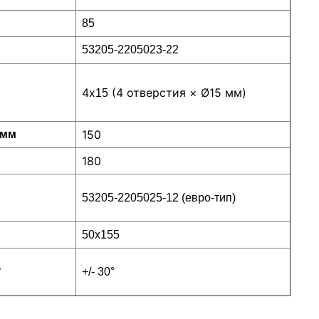
85
53205-2205023-22
4х
(4 отверстия × Ø15 мм)
15
150
 мм
180
53205-2205025-12 (евро-тип)
50х155
°
+/- 30°