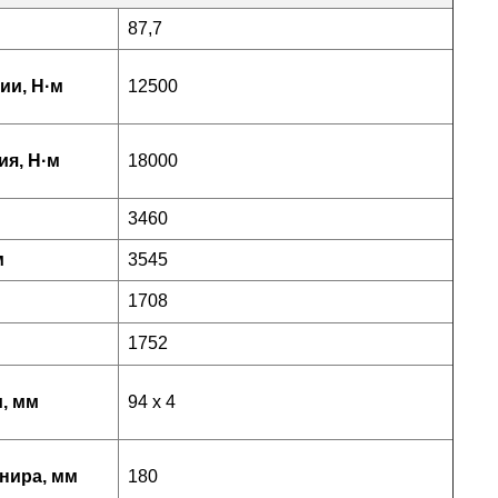
87,7
ии, Н·м
12500
я, Н·м
18000
3460
м
3545
1708
1752
, мм
94 х 4
нира, мм
180