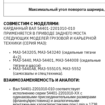
Максимальный угол поворота шарнира, 
СОВМЕСТИМ С МОДЕЛЯМИ
:
КАРДАННЫЙ ВАЛ 54401-2201010-010
ПРИМЕНЯЕТСЯ В ПРИВОДЕ ЗАДНЕГО МОСТА
СЛЕДУЮЩИХ МОДЕЛЕЙ ГРУЗОВОЙ И КАРЬЕРНОЙ
ТЕХНИКИ (СЕРИЯ МАЗ):
МАЗ-543205, МАЗ-543240 (седельные тягачи
4×2).
МАЗ-5440, МАЗ-54401, МАЗ-544008 (седельные
.
тягачи и шасси)
МАЗ-5440А8, МАЗ-555105, МАЗ-5552
(самосвалы и спецтехника).
ВЗАИМОЗАМЕНЯЕМОСТЬ И АНАЛОГИ:
Вал 54401-2201010-010 соответствует
исполнению серии 54401-2201010-XX с
одинаковыми присоединительными размерами
(фланец/крестовина) и аналогичными
монтажными характеристиками при Lmin ≈ 1738