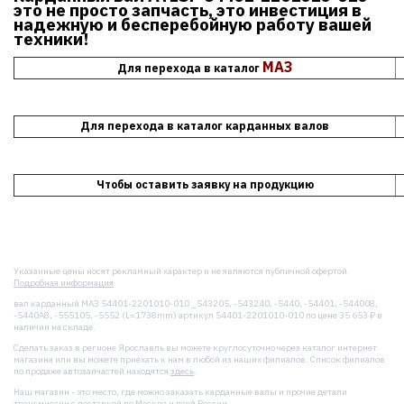
это не просто запчасть, это инвестиция в
надежную и бесперебойную работу вашей
техники!
МАЗ
Для перехода в каталог
Для перехода в каталог карданных валов
Чтобы оставить заявку на продукцию
Указанные цены носят рекламный характер и не являются публичной офертой.
Подробная информация
вал карданный МАЗ 54401-2201010-010 _543205, -543240, -5440, -54401, -544008,
-5440А8, -555105, -5552 (L=1738mm) артикул 54401-2201010-010 по цене 35 653 ₽ в
наличии на складе.
Сделать заказ в регионе Ярославль вы можете круглосуточно через каталог интернет
магазина или вы можете приехать к нам в любой из наших филиалов. Список филиалов
по продаже автозапчастей находятся
здесь
.
Наш магазин - это место, где можно заказать карданные валы и прочие детали
трансмиссии с
доставкой
по Москве и всей России.