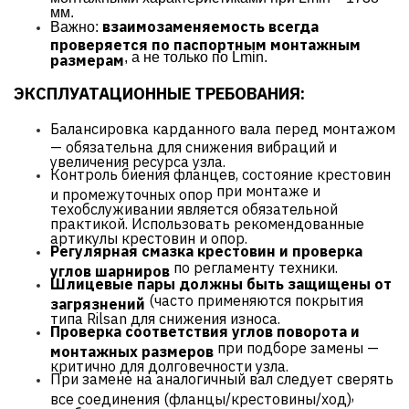
мм.
взаимозаменяемость всегда
Важно:
проверяется по паспортным монтажным
, а не только по Lmin.
размерам
ЭКСПЛУАТАЦИОННЫЕ ТРЕБОВАНИЯ:
Балансировка карданного вала
перед монтажом
— обязательна для снижения вибраций и
увеличения ресурса узла.
Контроль биения фланцев, состояние крестовин
при монтаже и
и промежуточных опор
техобслуживании является обязательной
практикой. Использовать рекомендованные
артикулы крестовин и опор.
Регулярная смазка крестовин и проверка
по регламенту техники.
углов шарниров
Шлицевые пары должны быть защищены от
(часто применяются покрытия
загрязнений
типа Rilsan для снижения износа.
Проверка соответствия углов поворота и
при подборе замены —
монтажных размеров
критично для долговечности узла.
При замене на аналогичный вал
следует сверять
,
все соединения (фланцы/крестовины/ход)