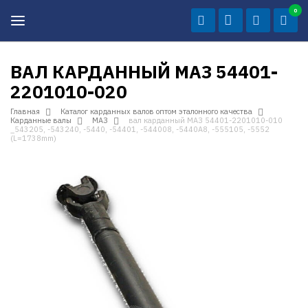
0
ВАЛ КАРДАННЫЙ МАЗ 54401-
2201010-020
Главная
Каталог карданных валов оптом эталонного качества
Карданные валы
МАЗ
вал карданный МАЗ 54401-2201010-010
_543205, -543240, -5440, -54401, -544008, -5440А8, -555105, -5552
(L=1738mm)