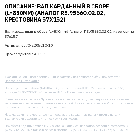
ОПИСАНИЕ: ВАЛ КАРДАННЫЙ В СБОРЕ
(L=830MM) (АНАЛОГ RS.95660.02.02,
КРЕСТОВИНА 57Х152)
Вал карданный в сборе (L=830mm) (аналог RS.95660.02.02, крестовина
57х152)
Артикул: 6370-2205010-10
Производитель: ATLSP
Указанные цены носят рекламный характер и не являются публичной офертой.
Подробная информация
Вал карданный в сборе (L=830mm) (аналог RS.95660.02.02, крестовина 57х152)
артикул 6370-2205010-10 по цене 38 232 ₽ в наличии на складе.
Сделать заказ в регионе Ярославль вы можете круглосуточно через каталог интернет
магазина или вы можете приехать к нам в любой из наших филиалов. Список филиалов
по продаже автозапчастей находятся
здесь
.
Наш магазин - это место, где можно заказать карданные валы и прочие детали
трансмиссии с
доставкой
по Москве и всей России.
Приобрести данный товар Вы можете на нашем on-line сайте, позвонив по телефону 8
(495) 712-79-68, а также в офисе в Москве +7 (977) 634-99-17 ; +7 (977) 635-04-93.