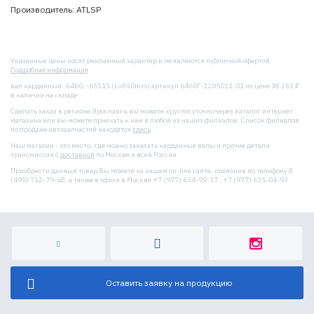
Производитель: ATLSP
Указанные цены носят рекламный характер и не являются публичной офертой.
Подробная информация
вал карданный -6460, -65115 (L=850mm) артикул 6460Г-2205011-01 по цене 38 261 ₽
в наличии на складе.
Сделать заказ в регионе Ярославль вы можете круглосуточно через каталог интернет
магазина или вы можете приехать к нам в любой из наших филиалов. Список филиалов
по продаже автозапчастей находятся
здесь
.
Наш магазин - это место, где можно заказать карданные валы и прочие детали
трансмиссии с
доставкой
по Москве и всей России.
Приобрести данный товар Вы можете на нашем on-line сайте, позвонив по телефону 8
(495) 712-79-68, а также в офисе в Москве +7 (977) 634-99-17 ; +7 (977) 635-04-93.
Оставить заявку на продукцию