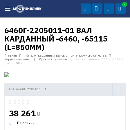
0
6460Г-2205011-01 ВАЛ
КАРДАННЫЙ -6460, -65115
(L=850MM)
Главная
Каталог карданных валов оптом эталонного качества
Карданные валы
Русские грузовики
вал карданный -6460, -65115
(L=850mm)
Арт: 6460Г-2205011-01
38 261
В наличии