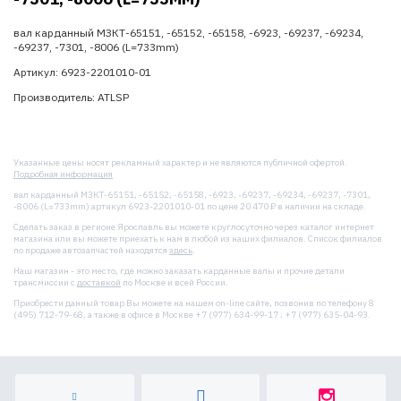
вал карданный МЗКТ-65151, -65152, -65158, -6923, -69237, -69234,
-69237, -7301, -8006 (L=733mm)
Артикул: 6923-2201010-01
Производитель: ATLSP
Указанные цены носят рекламный характер и не являются публичной офертой.
Подробная информация
вал карданный МЗКТ-65151, -65152, -65158, -6923, -69237, -69234, -69237, -7301,
-8006 (L=733mm) артикул 6923-2201010-01 по цене 20 470 ₽ в наличии на складе.
Сделать заказ в регионе Ярославль вы можете круглосуточно через каталог интернет
магазина или вы можете приехать к нам в любой из наших филиалов. Список филиалов
по продаже автозапчастей находятся
здесь
.
Наш магазин - это место, где можно заказать карданные валы и прочие детали
трансмиссии с
доставкой
по Москве и всей России.
Приобрести данный товар Вы можете на нашем on-line сайте, позвонив по телефону 8
(495) 712-79-68, а также в офисе в Москве +7 (977) 634-99-17 ; +7 (977) 635-04-93.