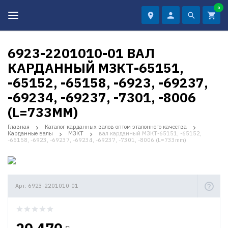
0
6923-2201010-01 ВАЛ
КАРДАННЫЙ МЗКТ-65151,
-65152, -65158, -6923, -69237,
-69234, -69237, -7301, -8006
(L=733MM)
Главная
Каталог карданных валов оптом эталонного качества
Карданные валы
МЗКТ
вал карданный МЗКТ-65151, -65152,
-65158, -6923, -69237, -69234, -69237, -7301, -8006 (L=733mm)
Арт: 6923-2201010-01