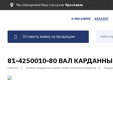
Мы определили Ваш город как
Ярославль
c 9:00 до 17:00, СБ-ВС выходной
agrotradelink@yandex.ru
123
456
О МАГАЗИНЕ
КАТАЛОГ
Оставить заявку на продукцию
81-4250010-80 ВАЛ КАРДАННЫ
Главная
Каталог карданных валов оптом эталонного качества
Карда