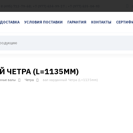
8 (495) 712-79-68; +7 (977) 634-99-17 ; +7 (977) 635-04-93
ДОСТАВКА
УСЛОВИЯ ПОСТАВКИ
ГАРАНТИЯ
КОНТАКТЫ
СЕРТИФИ
Й ЧЕТРА (L=1135MM)
нные валы
Четра
вал карданный Четра (L=1135mm)