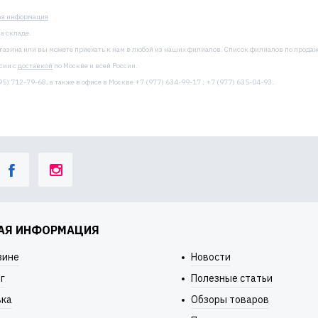
ая информация
а складе.
агазина или вы можете приехать к нам в любой из наших филиалов. Список филиалов по прода
сии с
доставкой
по Москве и всей России.
5) 712-79-68, а также в офисе в Москве +7 (977) 634-99-17 ; +7 (977) 635-04-93.
АЯ ИНФОРМАЦИЯ
зине
Новости
г
Полезные статьи
вка
Обзоры товаров