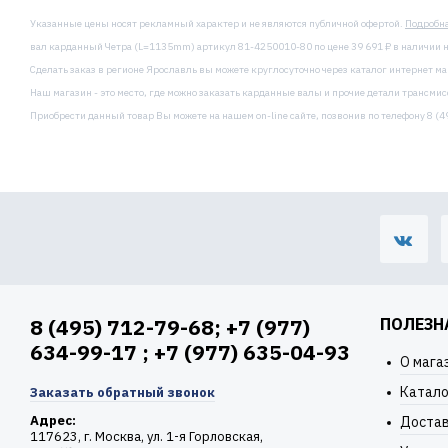
Указанные цены носят рекламный характер и не являются публичной офертой.
Подробн
вал карданный Четра (L=1135mm) артикул 81-4250010-80 по цене 39 691 ₽ в наличии н
Сделать заказ в регионе Ярославль вы можете круглосуточно через каталог интернет м
Наш магазин - это место, где можно заказать карданные валы и прочие детали трансмис
Приобрести данный товар Вы можете на нашем on-line сайте, позвонив по телефону 8 (49
8 (495) 712-79-68; +7 (977)
ПОЛЕЗН
634-99-17 ; +7 (977) 635-04-93
О мага
Катало
Заказать обратный звонок
Адрес:
Доста
117623, г. Москва, ул. 1-я Горловская,