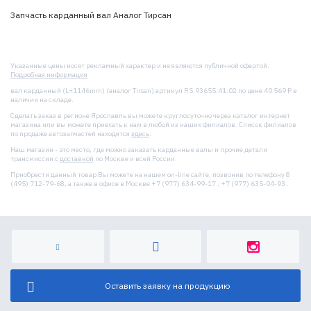
Запчасть карданный вал Аналог Тирсан
Указанные цены носят рекламный характер и не являются публичной офертой.
Подробная информация
вал карданный (L=1146mm) (аналог Tirsan) артикул RS.93655.41.02 по цене 40 569 ₽ в
наличии на складе.
Сделать заказ в регионе Ярославль вы можете круглосуточно через каталог интернет
магазина или вы можете приехать к нам в любой из наших филиалов. Список филиалов
по продаже автозапчастей находятся
здесь
.
Наш магазин - это место, где можно заказать карданные валы и прочие детали
трансмиссии с
доставкой
по Москве и всей России.
Приобрести данный товар Вы можете на нашем on-line сайте, позвонив по телефону 8
(495) 712-79-68, а также в офисе в Москве +7 (977) 634-99-17 ; +7 (977) 635-04-93.
Оставить заявку на продукцию