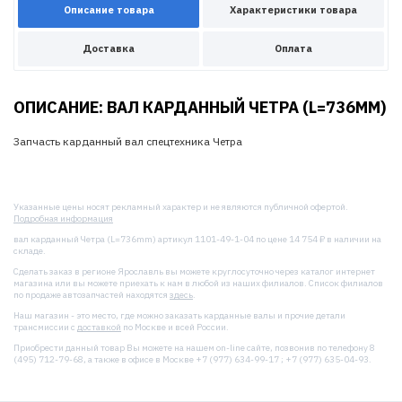
Описание товара
Характеристики товара
Доставка
Оплата
ОПИСАНИЕ: ВАЛ КАРДАННЫЙ ЧЕТРА (L=736MM)
Запчасть карданный вал спецтехника Четра
Указанные цены носят рекламный характер и не являются публичной офертой.
Подробная информация
вал карданный Четра (L=736mm) артикул 1101-49-1-04 по цене 14 754 ₽ в наличии на
складе.
Сделать заказ в регионе Ярославль вы можете круглосуточно через каталог интернет
магазина или вы можете приехать к нам в любой из наших филиалов. Список филиалов
по продаже автозапчастей находятся
здесь
.
Наш магазин - это место, где можно заказать карданные валы и прочие детали
трансмиссии с
доставкой
по Москве и всей России.
Приобрести данный товар Вы можете на нашем on-line сайте, позвонив по телефону 8
(495) 712-79-68, а также в офисе в Москве +7 (977) 634-99-17 ; +7 (977) 635-04-93.