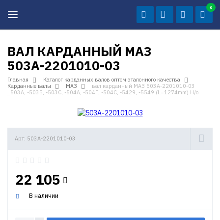
0
ВАЛ КАРДАННЫЙ МАЗ
503А-2201010-03
Главная
Каталог карданных валов оптом эталонного качества
Карданные валы
МАЗ
вал карданный МАЗ 503А-2201010-03
_503А, -503Б, -503С, -504А, -504Г, -504С, -5429, -5549 (L=1274mm) Н/о
Арт: 503А-2201010-03
22 105
В наличии