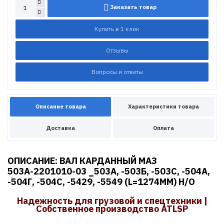
Заказать товар
Купить в 1 клик
Отзывы
Вопросы и ответы
Описание товара
Характеристики товара
Доставка
Оплата
ОПИСАНИЕ: ВАЛ КАРДАННЫЙ МАЗ
503А-2201010-03 _503А, -503Б, -503С, -504А,
-504Г, -504С, -5429, -5549 (L=1274MM) Н/О
Надежность для грузовой и спецтехники |
Собственное производство ATLSP