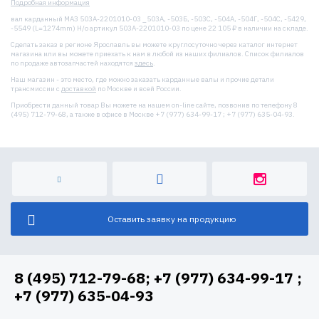
Подробная информация
вал карданный МАЗ 503А-2201010-03 _503А, -503Б, -503С, -504А, -504Г, -504С, -5429,
-5549 (L=1274mm) Н/о артикул 503А-2201010-03 по цене 22 105 ₽ в наличии на складе.
Сделать заказ в регионе Ярославль вы можете круглосуточно через каталог интернет
магазина или вы можете приехать к нам в любой из наших филиалов. Список филиалов
по продаже автозапчастей находятся
здесь
.
Наш магазин - это место, где можно заказать карданные валы и прочие детали
трансмиссии с
доставкой
по Москве и всей России.
Приобрести данный товар Вы можете на нашем on-line сайте, позвонив по телефону 8
(495) 712-79-68, а также в офисе в Москве +7 (977) 634-99-17 ; +7 (977) 635-04-93.
Оставить заявку на продукцию
8 (495) 712-79-68; +7 (977) 634-99-17 ;
+7 (977) 635-04-93