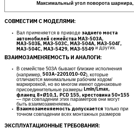
Максимальный угол поворота шарнира, 
СОВМЕСТИМ С МОДЕЛЯМИ:
Вал применяется в приводе
заднего моста
автомобилей семейства МАЗ-503А,
МАЗ-503Б, МАЗ-503С, МАЗ-504А, МАЗ-504Г,
и других.
МАЗ-504С, МАЗ-5429, МАЗ-5549
ВЗАИМОЗАМЕНЯЕМОСТЬ И АНАЛОГИ:
В семействе 503А бывают близкие исполнения
503А-2201010-02
(например,
), которые
отличаются минимальным рабочим ходом/
маркировкой, но во многом имеют одинаковые
Lmin/Lmax,
присоединительные размеры
фланец 8×Ø10,1, PCD 155, крестовина 50×155
— при совпадении этих параметров они могут
быть взаимозаменяемы.
Взаимозаменяемость допускается
только при
точном совпадении всех монтажных размеров
ЭКСПЛУАТАЦИОННЫЕ ТРЕБОВАНИЯ: