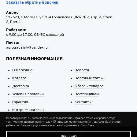
Заказать обратный звонок
Адрес:
117623, г. Москва, ул. 1-я Горловская, Дом № 4, Стр. 4, Этаж
2, Пом. 1
Работаем:
c 9:00 до 17:00, СБ-ВС выходной
Почта:
agrotradelink@yandex.ru
ПОЛЕЗНАЯ ИНФОРМАЦИЯ
О магазине
Новости
Каталог
Полезные статьи
Доставка
Обзоры товаров
Условия поставки
Поставщикам
Гарантия
Контакты
Интернет-магазин
Используя сайт, вы соглашаетесь с использованием файлов cookie и сервисов сбора
технических данных посетителей (IP-адресов, местоположения и др.) для обеспечения
работоспособности и улучшения качества обслуживания.
Подробнее
© 2000-2026 Все права принадлежат ООО «Агротрейдлинк»
Принимаю