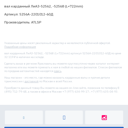
вал карданный ЛиАЗ-52562, -52568 (L=722mm)
Артикул: 5256А-2201012-60Д
Производитель: ATLSP
Указанные цены носят рекламный характер и не являются публичной офертой.
Подробная информация
вал карданный ЛиАЗ-52562, -52568 (L=722mm) артикул 5256А-2201012-60Д по цене
32 119 ₽ в наличии на складе.
Сделать заказ в регионе Ярославль вы можете круглосуточно через каталог интернет
магазина или вы можете приехать к нам в любой из наших филиалов. Список филиалов
по продаже автозапчастей находятся
здесь
.
Наш магазин - это место, где можно заказать карданные валы и прочие детали
трансмиссии с
доставкой
по Москве и всей России.
Приобрести данный товар Вы можете на нашем on-line сайте, позвонив по телефону 8
(495) 712-79-68, а также в офисе в Москве +7 (977) 634-99-17 ; +7 (977) 635-04-93.