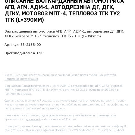
ОПИСАНИЕ: ВАЛ КАРДАННЫЙ АВТОМОТРИСА
АГВ, АГМ, АДМ-1, АВТОДРЕЗИНА ДГ, ДГК,
ДГКУ, МОТОВОЗ МПТ-4, ТЕПЛОВОЗ ТГК ТУ2
ТГК (L=390MM)
Вал карданный автомотриса АГВ, АГМ, АДМ-1, автодрезина ДГ, ДГК,
ДГКУ, мотовоз МПТ-4, тепловоз ТГК ТУ2 ТГК (L=390mm)
Артикул: 53-213В-00
Производитель: ATLSP
Указанные цены носят рекламный характер и не являются публичной офертой.
Подробная информация
Вал карданный автомотриса АГВ, АГМ, АДМ-1, автодрезина ДГ, ДГК, ДГКУ, мотовоз
МПТ-4, тепловоз ТГК ТУ2 ТГК (L=390mm) артикул 53-213В-00 по цене 10 935 ₽ в
наличии на складе.
Сделать заказ в регионе Ярославль вы можете круглосуточно через каталог интернет
магазина или вы можете приехать к нам в любой из наших филиалов. Список филиалов
по продаже автозапчастей находятся
здесь
.
Наш магазин - это место, где можно заказать карданные валы и прочие детали
трансмиссии с
доставкой
по Москве и всей России.
Приобрести данный товар Вы можете на нашем on-line сайте, позвонив по телефону 8
(495) 712-79-68, а также в офисе в Москве +7 (977) 634-99-17 ; +7 (977) 635-04-93.