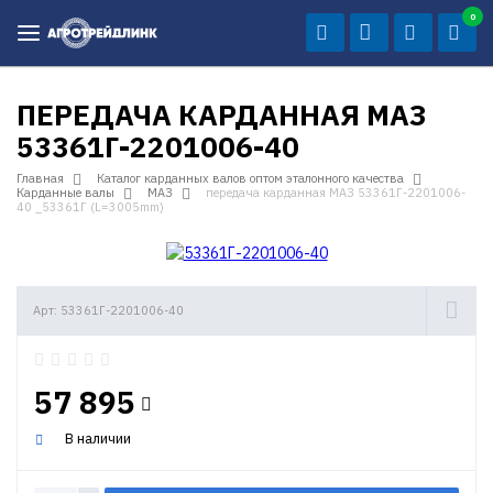
0
ПЕРЕДАЧА КАРДАННАЯ МАЗ
53361Г-2201006-40
Главная
Каталог карданных валов оптом эталонного качества
Карданные валы
МАЗ
передача карданная МАЗ 53361Г-2201006-
40 _53361Г (L=3005mm)
Арт: 53361Г-2201006-40
57 895
В наличии