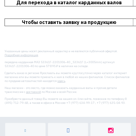
Для перехода в каталог карданных валов
Чтобы оставить заявку на продукцию
Указанные цены носят рекламный характер и не являются публичной офертой.
Подробная информация
передача карданная МАЗ 53361Г-2201006-40 _53361Г (L=3005mm) артикул
53361Г-2201006-40 по цене 57 895 ₽ в наличии на складе.
Сделать заказ в регионе Ярославль вы можете круглосуточно через каталог интернет
магазина или вы можете приехать к нам в любой из наших филиалов. Список филиалов
по продаже автозапчастей находятся
здесь
.
Наш магазин - это место, где можно заказать карданные валы и прочие детали
трансмиссии с
доставкой
по Москве и всей России.
Приобрести данный товар Вы можете на нашем on-line сайте, позвонив по телефону 8
(495) 712-79-68, а также в офисе в Москве +7 (977) 634-99-17 ; +7 (977) 635-04-93.