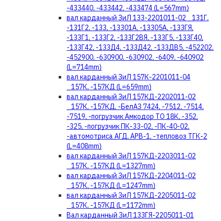
-433440, -433442, -433474 (L=567mm)
вал карданный ЗиЛ 133-2201011-02 _131Г,
-131Г2, -133, -13301А, -13305А, -133ГЯ,
-133Г1, -133Г2, -133Г2ВЯ, -133Г5, -133Г40,
-133Г42, -133Д4, -133Д42, -133ДВ5, -452202,
-452900, -630900, -630902, -6409, -640902
(L=714mm)
вал карданный ЗиЛ 157К-2201011-04
_157К, -157КД (L=659mm)
вал карданный ЗиЛ 157КД-2202011-02
_157К, -157КД, -БелАЗ 7424, -7512, -7514,
-7519, -погрузчик Амкодор ТО 18К, -352,
-325, -погрузчик ПК-33-02, -ПК-40-02,
-автомотриса АГД, АРВ-1, -тепловоз ТГК-2
(L=408mm)
вал карданный ЗиЛ 157КД-2203011-02
_157К, -157КД (L=1327mm)
вал карданный ЗиЛ 157КД-2204011-02
_157К, -157КД (L=1247mm)
вал карданный ЗиЛ 157КД-2205011-02
_157К, -157КД (L=1172mm)
Вал карданный ЗиЛ 133ГЯ-2205011-01