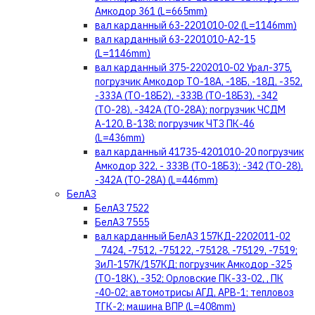
Амкодор 361 (L=665mm)
вал карданный 63-2201010-02 (L=1146mm)
вал карданный 63-2201010-А2-15
(L=1146mm)
вал карданный 375-2202010-02 Урал-375,
погрузчик Амкодор ТО-18А, -18Б, -18Д, -352,
-333А (ТО-18Б2), -333В (ТО-18Б3), -342
(ТО-28), -342А (ТО-28А); погрузчик ЧСДМ
А-120, В-138; погрузчик ЧТЗ ПК-46
(L=436mm)
вал карданный 41735-4201010-20 погрузчик
Амкодор 322, - 333В (ТО-18Б3); -342 (ТО-28),
-342А (ТО-28А) (L=446mm)
БелАЗ
БелАЗ 7522
БелАЗ 7555
вал карданный БелАЗ 157КД-2202011-02
_7424, -7512, -75122, -75128, -75129, -7519;
ЗиЛ-157К/157КД; погрузчик Амкодор -325
(ТО-18К), -352; Орловские ПК-33-02, , ПК
-40-02; автомотрисы АГД, АРВ-1; тепловоз
ТГК-2; машина ВПР (L=408mm)