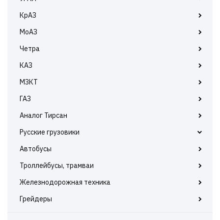
МАЗ 5336
УРАЛ 375
КрАЗ
МАЗ 5337
УРАЛ 4320
МоАЗ
МАЗ 5432
УРАЛ 5557
МАЗ 5440
Четра
МАЗ 5516
КАЗ
МАЗ 5551
МЗКТ
МАЗ 6303
МАЗ 6312
ГАЗ
МАЗ 6430
Аналог Тирсан
МАЗ 6501
Русские грузовики
Самосвалы 5320
Автобусы
Самосвалы 6520
Троллейбусы, трамваи
Самосвалы 53212
Железнодорожная техника
Самосвалы 4308
Самосвалы 43118
Грейдеры
Самосвалы 65115