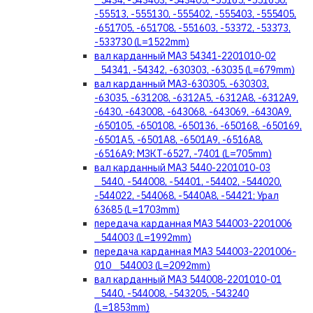
_5434, -543403, -543405, -55165, -551650,
-55513, -555130, -555402, -555403, -555405,
-651705, -651708, -551603, -53372, -53373,
-533730 (L=1522mm)
вал карданный МАЗ 54341-2201010-02
_54341, -54342, -630303, -63035 (L=679mm)
вал карданный МАЗ-630305, -630303,
-63035, -631208, -6312А5, -6312А8, -6312А9,
-6430, -643008, -643068, -643069, -6430А9,
-650105, -650108, -650136, -650168, -650169,
-6501А5, -6501А8, -6501А9, -6516А8,
-6516А9; МЗКТ-6527, -7401 (L=705mm)
вал карданный МАЗ 5440-2201010-03
_5440, -544008, -54401, -54402, -544020,
-544022, -544068, -5440А8, -54421; Урал
63685 (L=1703mm)
передача карданная МАЗ 544003-2201006
_544003 (L=1992mm)
передача карданная МАЗ 544003-2201006-
010 _544003 (L=2092mm)
вал карданный МАЗ 544008-2201010-01
_5440, -544008, -543205, -543240
(L=1853mm)