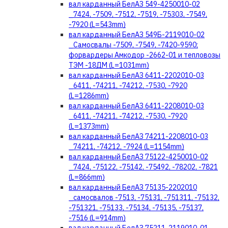
вал карданный БелАЗ 549-4250010-02
_7424, -7509, -7512, -7519, -75303, -7549,
-7920 (L=543mm)
вал карданный БелАЗ 549Б-2119010-02
_Самосвалы -7509, -7549, -7420-9590;
форвардеры Амкодор -2662-01 и тепловозы
ТЭМ -18ДМ (L=1031mm)
вал карданный БелАЗ 6411-2202010-03
_6411, -74211, -74212, -7530, -7920
(L=1286mm)
вал карданный БелАЗ 6411-2208010-03
_6411, -74211, -74212, -7530, -7920
(L=1373mm)
вал карданный БелАЗ 74211-2208010-03
_74211, -74212, -7924 (L=1154mm)
вал карданный БелАЗ 75122-4250010-02
_7424, -75122, -75142, -75492, -78202, -7821
(L=866mm)
вал карданный БелАЗ 75135-2202010
_самосвалов -7513, -75131, -751311, -75132,
-751321, -75133, -75134, -75135, -75137,
-7516 (L=914mm)